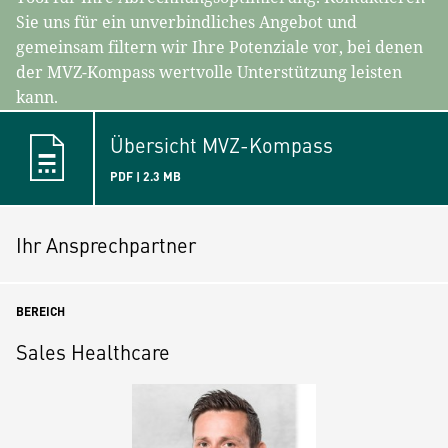
Sie uns für ein unverbindliches Angebot und
gemeinsam filtern wir Ihre Potenziale vor, bei denen
der MVZ-Kompass wertvolle Unterstützung leisten
kann.
Übersicht MVZ-Kompass
PDF | 2.3 MB
Ihr Ansprechpartner
BEREICH
Sales Healthcare