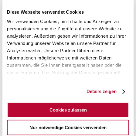
Das einfache Prüfen und Dokumentieren für
Diese Webseite verwendet Cookies
Unternehmer bleibt selbstverständlich bestehen:
Wir verwenden Cookies, um Inhalte und Anzeigen zu
Auch die Impf- und Genesungsnachweise lassen sich
personalisieren und die Zugriffe auf unsere Website zu
papierlos in der App darstellen und speichern.
analysieren. Außerdem geben wir Informationen zu Ihrer
Verwendung unserer Website an unsere Partner für
Analysen weiter. Unsere Partner führen diese
Getestet, geimpft, genesen: So kommen
Informationen möglicherweise mit weiteren Daten
die Daten auf das Handy
zusammen, die Sie ihnen bereitgestellt haben oder die
sie im Rahmen Ihrer Nutzung der Dienste gesammelt
Damit der Nachweis in der App hinterlegt werden
haben. Sie geben Einwilligung zu unseren Cookies, wenn
kann, ist ein Gang in eines der Schnelltestzentren
Sie unsere Webseite weiterhin nutzen.
notwendig: Dort müssen neben dem
Details zeigen
Impfausweis/Impfbestätigung oder der
Genesungsnachweis zusätzlich der Personalausweis
Cookies zulassen
vorgelegt werden. Die Nutzer erhalten dann ein
klassisches A4-Formular mit QR-Code. Dieser wird mit
Nur notwendige Cookies verwenden
schnelltest.click gescannt und der Nachweis wird